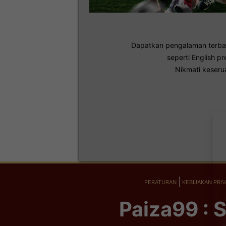
Dapatkan pengalaman terbaik
seperti English p
Nikmati keseru
PERATURAN
KEBIJAKAN PRIV
Paiza99 : 