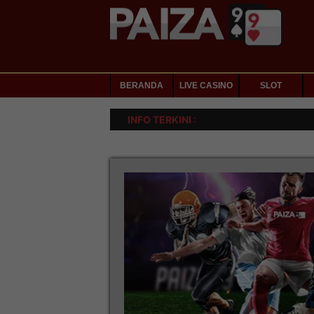
BERANDA
LIVE CASINO
SLOT
INFO TERKINI :