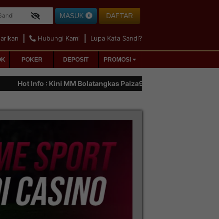
MASUK
DAFTAR
arikan
Hubungi Kami
Lupa Kata Sandi?
OK
POKER
DEPOSIT
PROMOSI
Hot Info : Kini MM Bolatangkas Paiza99 Hadir Fitur Jackpot Mega Priz