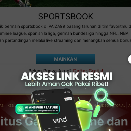
SPORTSBOOK
 bermain sportsbook di PAIZA99 pasang taruhan di tim favoritmu da
remiere league, spanish la liga, german bundesliga hingga NFL, NBA, 
an pertandingan melalui live streaming dan menangkan semua bonus 
MAINKAN
Belum Punya Akun?
Daftar Gratis!
ASI
KEBIJAKAN COOKIES
PERMAINAN FAIR
CARA BERMAIN
VIDEO TUTORIAL
A
Situs Casino Online dan 