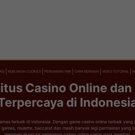
ASI
KEBIJAKAN COOKIES
PERMAINAN FAIR
CARA BERMAIN
VIDEO TUTORIAL
A
Situs Casino Online dan 
Terpercaya di Indonesi
Games terbaik di Indonesia. Dengan game casino online terbaik ya
lot games, roulette, baccarat dan masih banyak lagi permainan yang la
memberi akses ke permainan casino online paling para member.