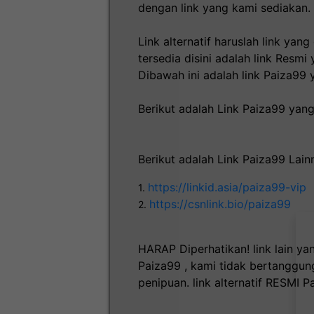
dengan link yang kami sediakan.
Link alternatif haruslah link yan
tersedia disini adalah link Resmi
Dibawah ini adalah link Paiza99 
Berikut adalah Link Paiza99 yang
Berikut adalah Link Paiza99 Lai
https://linkid.asia/paiza99-vip
1.
https://csnlink.bio/paiza99
2.
HARAP Diperhatikan! link lain ya
Paiza99 , kami tidak bertanggun
penipuan. link alternatif RESMI P