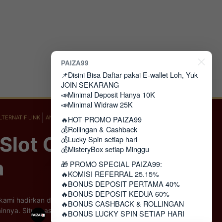
PAIZA99
📌Disini Bisa Daftar pakai E-wallet Loh, Yuk
JOIN SEKARANG
📣Minimal Deposit Hanya 10K
📣Minimal Widraw 25K
LTERNATIF LINK
ANTI BLOKIR
🔥HOT PROMO PAIZA99
💰Rollingan & Cashback
Slot Online
💰Lucky Spin setiap hari
💰MisteryBox setiap Minggu
a
🎁 PROMO SPECIAL PAIZA99:
🔥KOMISI REFERRAL 25.15%
🔥BONUS DEPOSIT PERTAMA 40%
🔥BONUS DEPOSIT KEDUA 60%
ng kami hadirkan dengan game yang kami
🔥BONUS CASHBACK & ROLLINGAN
innya. Situs casino online indonesia unuk
🔥BONUS LUCKY SPIN SETIAP HARI