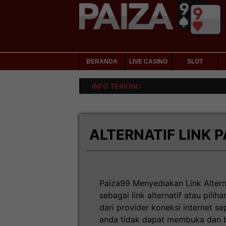
BERANDA
LIVE CASINO
SLOT
INFO TERKINI :
ALTERNATIF LINK 
Paiza99 Menyediakan Link Alternat
sebagai link alternatif atau pil
dari provider koneksi internet s
anda tidak dapat membuka dan b