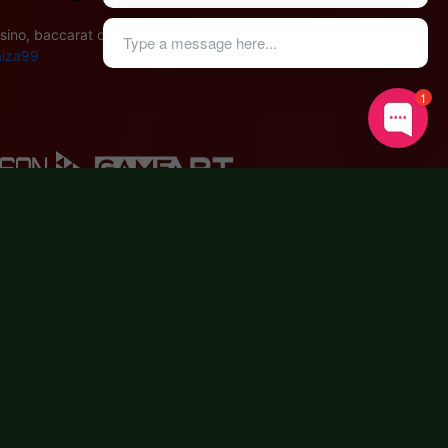
🔥BONUS MYSTERY BOX SETIAP
MINGGU
sino, baccarat dan slot game terbaik dari
Type a message here...
📌 SPECIAL TURNAMEN PAIZA99:
aiza99
⭐️ Exclusive Game Lamp of Cornucopia Ttl
Hadiah Rp 180JT (23 Juli - 23 Agust'26)
1
⭐️ Turnamen Spesial Agustus 2026
Rp222.600 JT ( 1 - 8 Agust'26)
⭐️ IDNSLOT ekslusif Soda Man Ttl Hadiah
Rp 180JT ( 09 Juli - 09 Agust'26)
LINK ALTERNATIF KAMI PAIZA99:
https://linkid.asia/paiza-go
https://linkid.asia/paiza99-vip
https://mez.ink/paiza99.vip
https://heylink.me/paiza99.pro
https://csnlink.bio/paiza99
https://paizacsn1.website
https://paiza99pgs.biz
RTP Slot Gacor :
☞
https://fwdx.asia/rtp-paiza99
ZONA RTP Slot Gacor :
☞
https://linkid.asia/zona-paiza99